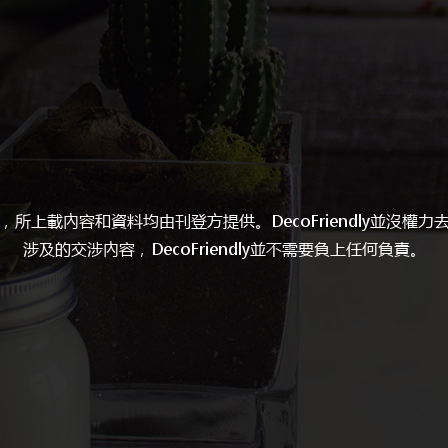
予刊登方，所上載內容和資料均由刊登方提供。DecoFriendly
涉及的交涉內容，DecoFriendly並不需要負上任何負責。